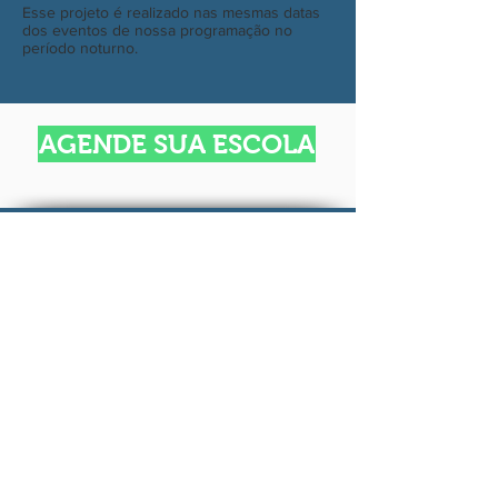
Esse projeto é realizado nas mesmas datas
dos eventos de nossa programação no
período noturno.
AGENDE SUA ESCOLA
RECEBA NOSSAS NOVIDADES
GIKS EVENTOS, COMUNICACAO E MARKETING
LTDA
CNPJ:
20.563.061
/0001-74 -
ENDEREÇO: QNM 12 VIA NM 12A LOTE 38 -
CEILANDIA NORTE
61 98319-0000
-
Emília
61 98319-0001
- Marli
61 98439-7217
- Élisson